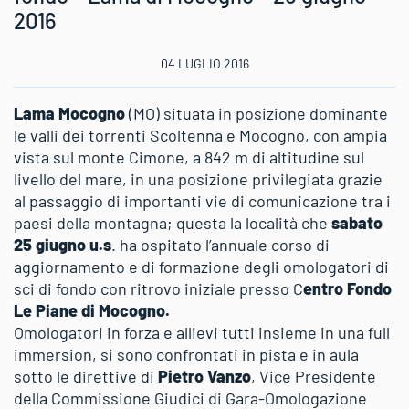
2016
ta
04 LUGLIO 2016
ione
nante
Lama Mocogno
(MO) situata in posizione dominante
le valli dei torrenti Scoltenna e Mocogno, con ampia
vista sul monte Cimone, a 842 m di altitudine sul
livello del mare, in una posizione privilegiata grazie
nti
al passaggio di importanti vie di comunicazione tra i
enna
paesi della montagna; questa la località che
sabato
25 giugno
u.s
. ha ospitato l’annuale corso di
gno,
aggiornamento e di formazione degli omologatori di
sci di fondo con ritrovo iniziale presso C
entro Fondo
a
Le Piane di Mocogno.
Omologatori in forza e allievi tutti insieme in una full
immersion, si sono confrontati in pista e in aula
sotto le direttive di
Pietro Vanzo
, Vice Presidente
e
della Commissione Giudici di Gara-Omologazione
ne,