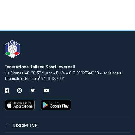
uale
ornamento
zione
gatori
Federazione Italiana Sport Invernali
via Piranesi 46, 20137 Milano – P.IVA e C.F. 05027640159 – Iscrizione al
Tribunale di Milano n° 63, 11.12.2004
o
vo
le
DISCIPLINE
so
ro