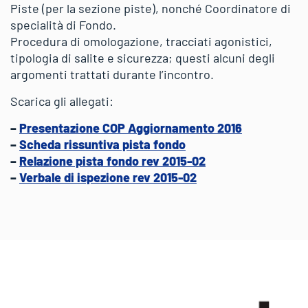
Piste (per la sezione piste), nonché Coordinatore di
specialità di Fondo.
Procedura di omologazione, tracciati agonistici,
tipologia di salite e sicurezza; questi alcuni degli
argomenti trattati durante l’incontro.
udine
Scarica gli allegati:
o
–
Presentazione COP Aggiornamento 2016
–
Scheda rissuntiva pista fondo
–
Relazione pista fondo rev 2015-02
–
Verbale di ispezione rev 2015-02
ione
egiata
e
ggio
tanti