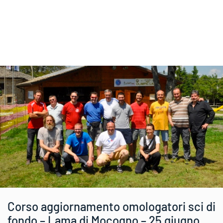
al
E
E
osoftInternetExplorer4
Corso aggiornamento omologatori sci di
gno
fondo – Lama di Mocogno – 25 giugno