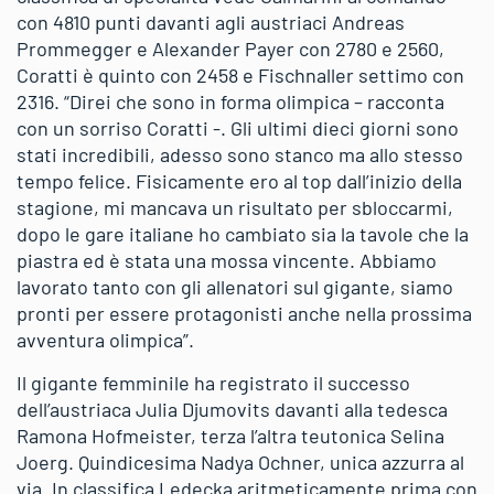
con 4810 punti davanti agli austriaci Andreas
Prommegger e Alexander Payer con 2780 e 2560,
Coratti è quinto con 2458 e Fischnaller settimo con
2316. “Direi che sono in forma olimpica – racconta
con un sorriso Coratti -. Gli ultimi dieci giorni sono
stati incredibili, adesso sono stanco ma allo stesso
tempo felice. Fisicamente ero al top dall’inizio della
stagione, mi mancava un risultato per sbloccarmi,
dopo le gare italiane ho cambiato sia la tavole che la
piastra ed è stata una mossa vincente. Abbiamo
lavorato tanto con gli allenatori sul gigante, siamo
pronti per essere protagonisti anche nella prossima
avventura olimpica”.
Il gigante femminile ha registrato il successo
dell’austriaca Julia Djumovits davanti alla tedesca
Ramona Hofmeister, terza l’altra teutonica Selina
Joerg. Quindicesima Nadya Ochner, unica azzurra al
via. In classifica Ledecka aritmeticamente prima con