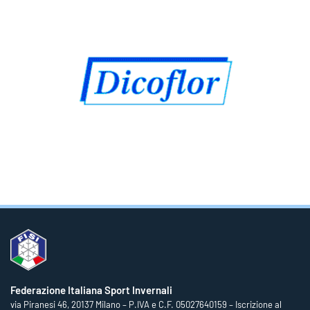
Federazione Italiana Sport Invernali
via Piranesi 46, 20137 Milano – P.IVA e C.F. 05027640159 – Iscrizione al