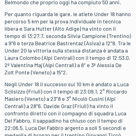
Belmondo che proprio oggi ha compiuto 50 anni.
Per quanto riguarda le gare, le atlete Under 18 hanno
percorso 5 km per la prova individuale in tecnica
libera e Sara Hutter (Alto Adige) ha vinto con il
tempo di 13:27.7, seconda Silvia Campione (Trentino)
a 9″6 e terza Beatrice Bastrentaz (Asiva) a 12″8. Tra le
Under 20 la vittoria sulla stessa distanza è andata a
Laura Colombo (Alpi Centrali) con il tempo di 12:53.0,
2ª Valentina Maj (Alpi Centrali) a 8″ e 3ª Alessia De
Zolt Ponte (Veneto) a 15″2.
Negli Under 18 il successo sui 10 km è andato a Luca
Sclisizzo (Friuli) con il tempo di 23:09.1, 2° Riccardo
Masiero (Veneto) a 23″8 e 3° Nicolò Cusini (Alpi
Centrali) a 28″6. Davide Graz (Friuli) ha vinto il
confronto diretto con il compagno di squadra Luca
Del Fabbro, il sappadino ha chiuso con il tempo di
22:06.5, Luca Del Fabbro argento a soli 5 secondi e
medaglia di bronzo per il trentino Giovanni Ticcò.