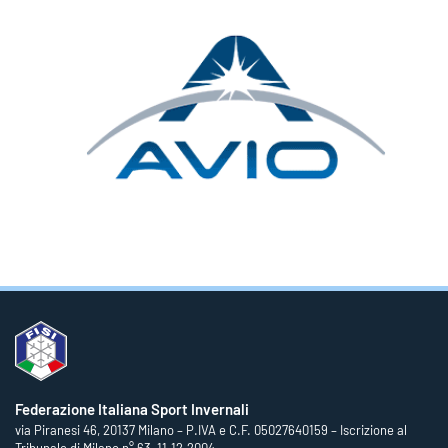
Federazione Italiana Sport Invernali
via Piranesi 46, 20137 Milano – P.IVA e C.F. 05027640159 – Iscrizione al
Tribunale di Milano n° 63, 11.12.2004