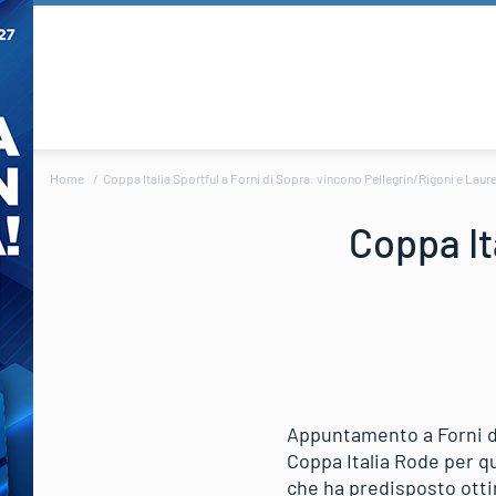
Home
Coppa Italia Sportful a Forni di Sopra: vincono Pellegrin/Rigoni e Laur
Coppa It
Appuntamento a Forni di 
Coppa Italia Rode per qu
che ha predisposto ott