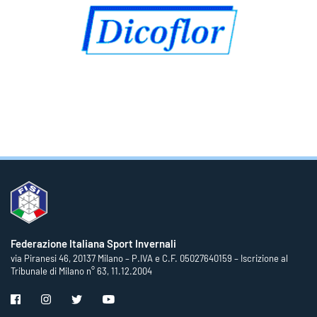
Federazione Italiana Sport Invernali
via Piranesi 46, 20137 Milano – P.IVA e C.F. 05027640159 – Iscrizione al
Tribunale di Milano n° 63, 11.12.2004