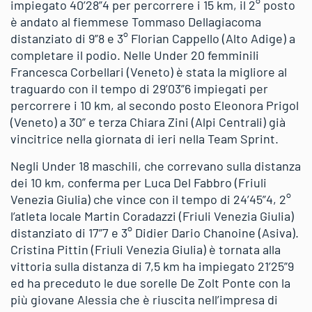
impiegato 40’28”4 per percorrere i 15 km, il 2° posto
è andato al fiemmese Tommaso Dellagiacoma
distanziato di 9”8 e 3° Florian Cappello (Alto Adige) a
completare il podio. Nelle Under 20 femminili
Francesca Corbellari (Veneto) è stata la migliore al
traguardo con il tempo di 29’03”6 impiegati per
percorrere i 10 km, al secondo posto Eleonora Prigol
(Veneto) a 30” e terza Chiara Zini (Alpi Centrali) già
vincitrice nella giornata di ieri nella Team Sprint.
Negli Under 18 maschili, che correvano sulla distanza
dei 10 km, conferma per Luca Del Fabbro (Friuli
Venezia Giulia) che vince con il tempo di 24’45”4, 2°
l’atleta locale Martin Coradazzi (Friuli Venezia Giulia)
distanziato di 17”7 e 3° Didier Dario Chanoine (Asiva).
Cristina Pittin (Friuli Venezia Giulia) è tornata alla
vittoria sulla distanza di 7,5 km ha impiegato 21’25”9
ed ha preceduto le due sorelle De Zolt Ponte con la
più giovane Alessia che è riuscita nell’impresa di