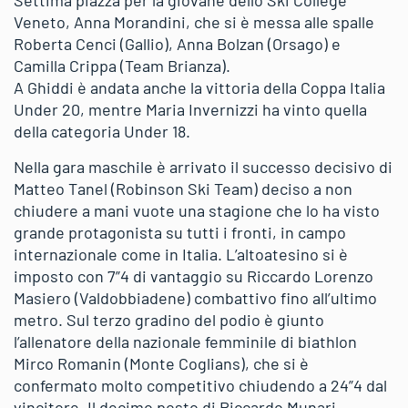
Veneto, Anna Morandini, che si è messa alle spalle
Roberta Cenci (Gallio), Anna Bolzan (Orsago) e
Camilla Crippa (Team Brianza).
A Ghiddi è andata anche la vittoria della Coppa Italia
Under 20, mentre Maria Invernizzi ha vinto quella
della categoria Under 18.
Nella gara maschile è arrivato il successo decisivo di
Matteo Tanel (Robinson Ski Team) deciso a non
chiudere a mani vuote una stagione che lo ha visto
grande protagonista su tutti i fronti, in campo
internazionale come in Italia. L’altoatesino si è
imposto con 7”4 di vantaggio su Riccardo Lorenzo
Masiero (Valdobbiadene) combattivo fino all’ultimo
metro. Sul terzo gradino del podio è giunto
l’allenatore della nazionale femminile di biathlon
Mirco Romanin (Monte Coglians), che si è
confermato molto competitivo chiudendo a 24”4 dal
vincitore. Il decimo posto di Riccardo Munari