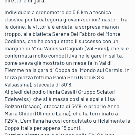
direttore di gara.
Individuale a cronometro da 5,8 km a tecnica
classica per la categoria giovani/senior/master. Tra
le donne, la vittoria è andata, a sorpresa ma non
troppo, alla biatleta Serena Del Fabbro del Monte
Coglians, che ha conquistato il successo con un
margine di 4” su Vanessa Cagnati (Val Biois), che si è
confermata molto competitiva nelle gare in salita,
come aveva già mostrato un mese fa in Val di
Fiemme nella gara di Coppa del Mondo sul Cermis. In
terza piazza l’ottima Paola Beri (Nordik Ski
Valsassina), staccata di 30”8.
Ai piedi del podio Ilenia Casali (Gruppo Sciatori
Edelweiss), che si è messa così alle spalle Lisa
Bolzan (Orsago), staccata di 54”8, e proprio Anna
Maria Ghiddi (Olimpic Lama), che ha terminato a
1’25”4. L’emiliana ha così conquistato ufficialmente la
Coppa Italia per appena 15 punti.
Settima piazza per la giovane dello Ski College