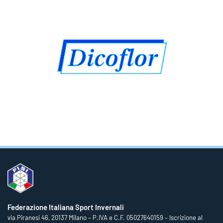
Federazione Italiana Sport Invernali
via Piranesi 46, 20137 Milano – P.IVA e C.F. 05027640159 – Iscrizione al