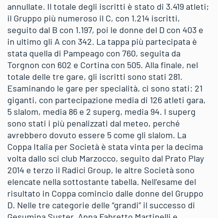
annullate. Il totale degli iscritti è stato di 3.419 atleti;
il Gruppo più numeroso il C, con 1.214 iscritti,
seguito dal B con 1.197, poi le donne del D con 403 e
in ultimo gli A con 342. La tappa più partecipata è
stata quella di Pampeago con 760, seguita da
Torgnon con 602 e Cortina con 505. Alla finale, nel
totale delle tre gare, gli iscritti sono stati 281.
Esaminando le gare per specialità, ci sono stati: 21
giganti, con partecipazione media di 126 atleti gara,
5 slalom, media 86 e 2 superg, media 94. I superg
sono stati i più penalizzati dal meteo, perché
avrebbero dovuto essere 5 come gli slalom. La
Coppa Italia per Società è stata vinta per la decima
volta dallo sci club Marzocco, seguito dal Prato Play
2014 e terzo il Radici Group, le altre Società sono
elencate nella sottostante tabella. Nell’esame del
risultato in Coppa comincio dalle donne del Gruppo
D. Nelle tre categorie delle “grandi” il successo di
Gesumina Suster, Anna Fabretto Martinelli e