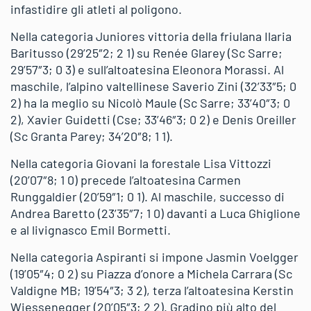
infastidire gli atleti al poligono.
Nella categoria Juniores vittoria della friulana Ilaria
Baritusso (29’25″2; 2 1) su Renée Glarey (Sc Sarre;
29’57″3; 0 3) e sull’altoatesina Eleonora Morassi. Al
maschile, l’alpino valtellinese Saverio Zini (32’33″5; 0
2) ha la meglio su Nicolò Maule (Sc Sarre; 33’40″3; 0
2), Xavier Guidetti (Cse; 33’46″3; 0 2) e Denis Oreiller
(Sc Granta Parey; 34’20″8; 1 1).
Nella categoria Giovani la forestale Lisa Vittozzi
(20’07″8; 1 0) precede l’altoatesina Carmen
Runggaldier (20’59″1; 0 1). Al maschile, successo di
Andrea Baretto (23’35″7; 1 0) davanti a Luca Ghiglione
e al livignasco Emil Bormetti.
Nella categoria Aspiranti si impone Jasmin Voelgger
(19’05″4; 0 2) su Piazza d’onore a Michela Carrara (Sc
Valdigne MB; 19’54″3; 3 2), terza l’altoatesina Kerstin
Wiessenegger (20’05″3; 2 2). Gradino più alto del