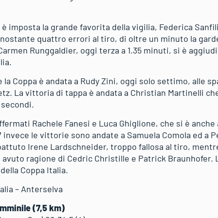
 è imposta la grande favorita della vigilia, Federica Sanfi
ostante quattro errori al tiro, di oltre un minuto la gar
Carmen Runggaldier, oggi terza a 1.35 minuti, si è aggiudic
lia.
 la Coppa è andata a Rudy Zini, oggi solo settimo, alle spa
z. La vittoria di tappa è andata a Christian Martinelli ch
1 secondi.
ffermati Rachele Fanesi e Luca Ghiglione, che si è anche 
7 invece le vittorie sono andate a Samuela Comola ed a Pe
attuto Irene Lardschneider, troppo fallosa al tiro, mentr
avuto ragione di Cedric Christille e Patrick Braunhofer. L
della Coppa Italia.
talia – Anterselva
emminile (7,5 km)