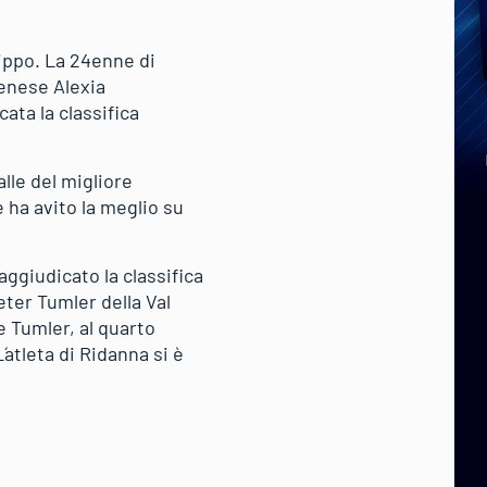
lippo. La 24enne di
denese Alexia
ata la classifica
lle del migliore
e ha avito la meglio su
aggiudicato la classifica
ter Tumler della Val
e Tumler, al quarto
´atleta di Ridanna si è