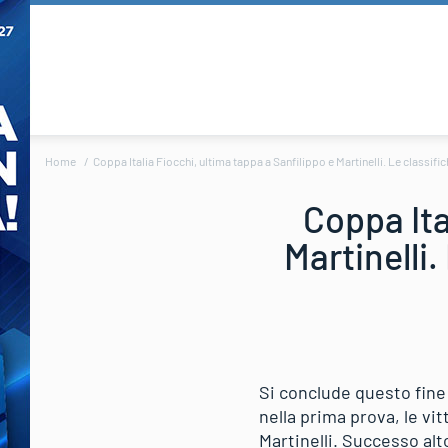
Home
Coppa Italia Fiocchi, ultima tappa a Sanfilippo e Martinelli. Le classifich
Coppa Ita
Martinelli.
Si conclude questo fine
nella prima prova, le vi
Martinelli. Successo alt