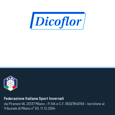
Federazione Italiana Sport Invernali
via Piranesi 46, 20137 Milano – P.IVA e C.F. 05027640159 – Iscrizione al
Tribunale di Milano n° 63, 11.12.2004