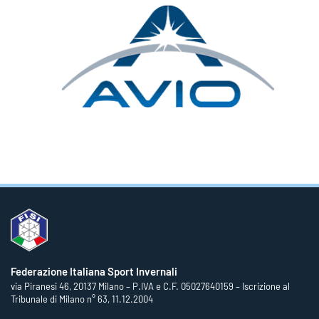
Federazione Italiana Sport Invernali
via Piranesi 46, 20137 Milano – P.IVA e C.F. 05027640159 – Iscrizione al
Tribunale di Milano n° 63, 11.12.2004