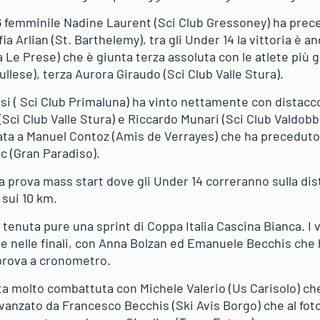
6 femminile Nadine Laurent (Sci Club Gressoney) ha prec
ia Arlian (St. Barthelemy), tra gli Under 14 la vittoria è 
 Le Prese) che è giunta terza assoluta con le atlete più 
llese), terza Aurora Giraudo (Sci Club Valle Stura).
usi ( Sci Club Primaluna) ha vinto nettamente con distacc
Sci Club Valle Stura) e Riccardo Munari (Sci Club Valdobb
data a Manuel Contoz (Amis de Verrayes) che ha precedut
c (Gran Paradiso).
 prova mass start dove gli Under 14 correranno sulla dis
sui 10 km.
è tenuta pure una sprint di Coppa Italia Cascina Bianca. I 
e nelle finali, con Anna Bolzan ed Emanuele Becchis che h
prova a cronometro.
ta molto combattuta con Michele Valerio (Us Carisolo) che
vanzato da Francesco Becchis (Ski Avis Borgo) che al fot