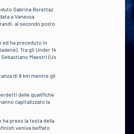
eduto Sabrina Borettaz
andata a Vanessa
grandi, al secondo posto
o ed ha preceduto in
iadene). Tra gli Under 14
o Sebastiano Maestri (Us
tanza di 8 km mentre gli
verdetti delle qualifiche
anno capitalizzato la
 ha preso la testa della
ofinish veniva beffato