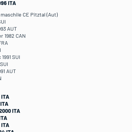
996 ITA
 maschile CE Pitztal (Aut)
SUI
993 AUT
r 1982 CAN
 FRA
N
1991 SUI
 SUI
991 AUT
N
 ITA
 ITA
2000 ITA
ITA
 ITA
94 ITA