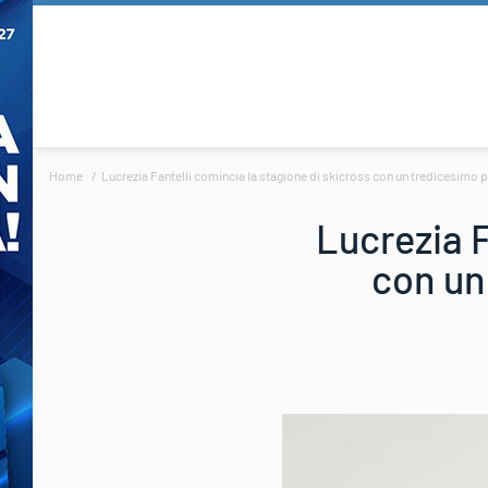
Home
Lucrezia Fantelli comincia la stagione di skicross con un tredicesimo
Lucrezia F
con un