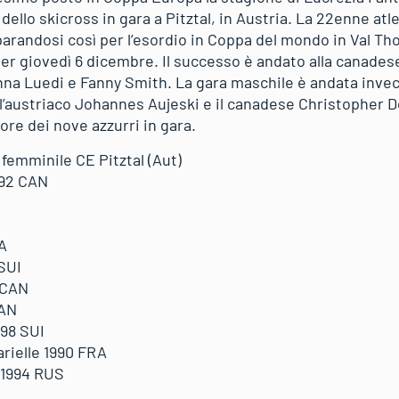
dello skicross in gara a Pitztal, in Austria. La 22enne atl
arandosi così per l’esordio in Coppa del mondo in Val Tho
 per giovedì 6 dicembre. Il successo è andato alla canade
anna Luedi e Fanny Smith. La gara maschile è andata invec
l’austriaco Johannes Aujeski e il canadese Christopher D
iore dei nove azzurri in gara.
 femminile CE Pitztal (Aut)
992 CAN
A
 SUI
 CAN
CAN
98 SUI
ielle 1990 FRA
 1994 RUS