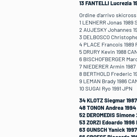
13 FANTELLI Lucrezia 1
Ordine d’arrivo skicross
1 LENHERR Jonas 1989 
2 AUJESKY Johannes 1
3 DELBOSCO Christophe
4 PLACE Francois 1989
5 DRURY Kevin 1988 CA
6 BISCHOFBERGER Marc 
7 NIEDERER Armin 1987
8 BERTHOLD Frederic 1
9 LEMAN Brady 1986 CA
10 SUGAI Ryo 1991 JPN
34 KLOTZ Siegmar 1987
48 TONON Andrea 1994
52 DEROMEDIS Simone 
53 ZORZI Edoardo 1996 
63 GUNSCH Yanick 1997
66 CROESE Riccardo 19