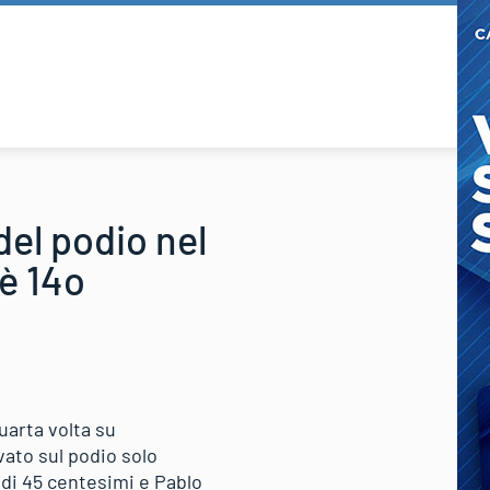
el podio nel
è 14o
uarta volta su
vato sul podio solo
di 45 centesimi e Pablo