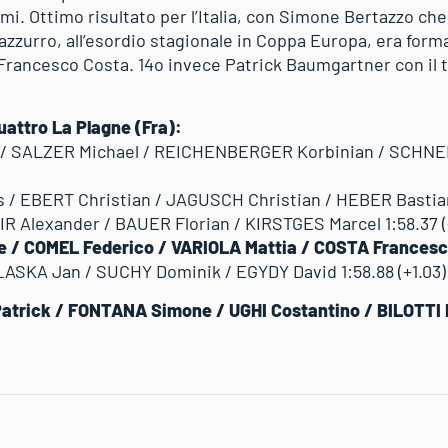
mi. Ottimo risultato per l’Italia, con Simone Bertazzo che 
azzurro, all’esordio stagionale in Coppa Europa, era form
 Francesco Costa. 14o invece Patrick Baumgartner con il t
quattro La Plagne (Fra):
 / SALZER Michael / REICHENBERGER Korbinian / SCHNEI
 EBERT Christian / JAGUSCH Christian / HEBER Bastian 
R Alexander / BAUER Florian / KIRSTGES Marcel 1:58.37 (
 / COMEL Federico / VARIOLA Mattia / COSTA Francesco
ASKA Jan / SUCHY Dominik / EGYDY David 1:58.88 (+1.03)
trick / FONTANA Simone / UGHI Costantino / BILOTTI