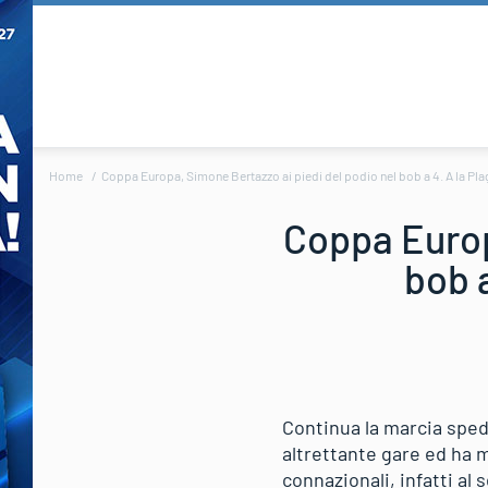
Home
Coppa Europa, Simone Bertazzo ai piedi del podio nel bob a 4. A la Pl
Coppa Europ
bob 
Continua la marcia spedi
altrettante gare ed ha m
connazionali, infatti a