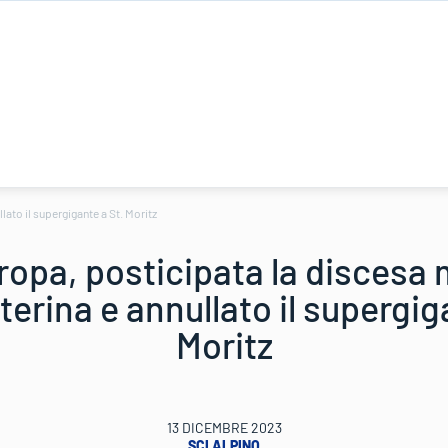
ato il supergigante a St. Moritz
opa, posticipata la discesa 
erina e annullato il supergig
Moritz
13 DICEMBRE 2023
SCI ALPINO