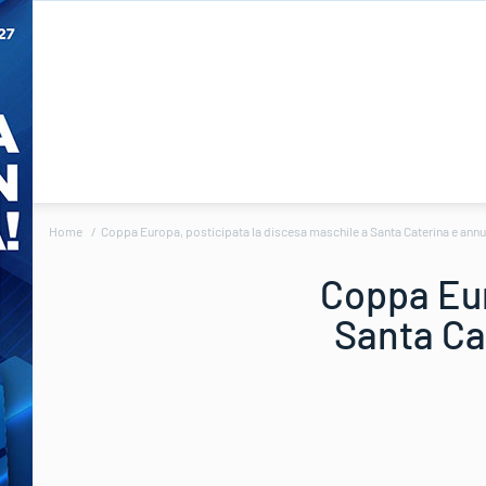
Home
Coppa Europa, posticipata la discesa maschile a Santa Caterina e annull
Coppa Eur
Santa Cat