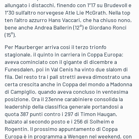
allungato i distacchi, finendo con 1″17 su Brudevoll e
1″30 sull’altro norvegese Atle Lie McGrath. Nella top
ten l’altro azzurro Hans Vaccari, che ha chiuso nono,
bene anche Andrea Ballerin (12°) e Giordano Ronci
(15°).
Per Maurberger arriva così il terzo trionfo
stagionale, il quinto in carriera in Coppa Europa:
aveva cominciato con il gigante di dicembre a
Funesdalen, poi in Val Cenis ha vinto due slalom di
fila. Del resto tra i pali stretti aveva dimostrato una
certa crescita anche in Coppa del mondo a Madonna
di Campiglio, quando aveva concluso in ventesima
posizione. Ora il 23enne carabiniere consolida la
leadership della classifica generale portandosi a
quota 387 punti contro i 297 di Timon Haugan,
balzato al secondo posto e i 256 di Solheim e
Rogentin. Il prossimo appuntamento di Coppa
Europa è in programma a Wengen nel weekend, con