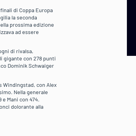
 finali di Coppa Europa
gilia la seconda
 nella prossima edizione
izzava ad essere
gni di rivalsa,
di gigante con 278 punti
desco Dominik Schwaiger
us Windingstad, con Alex
simo. Nella generale
9 e Mani con 474.
nci dolorante alla