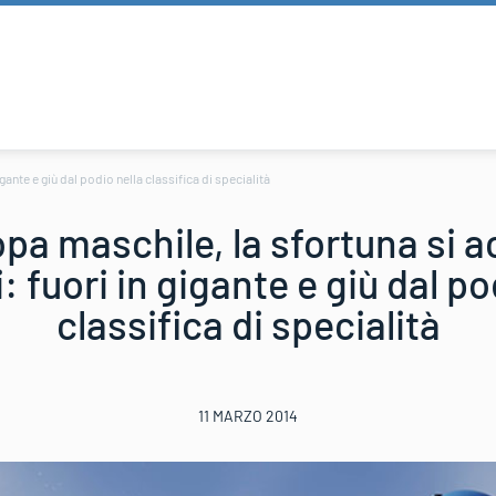
ante e giù dal podio nella classifica di specialità
a maschile, la sfortuna si a
: fuori in gigante e giù dal po
classifica di specialità
11 MARZO 2014