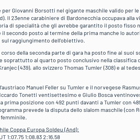
per Giovanni Borsotti nel gigante maschile valido per le
nd). Il 23enne carabiniere di Bardonecchia occupava alla vi
ria di specialità che gli avrebbe garantito il posto fisso
 il secondo posto al termine della prima manche lo autor
 sul raggiungimento dell’obiettivo.
 corso della seconda parte di gara ha posto fine ai suoi so
e soprattutto al quarto posto conclusivo nella classifica 
 Kranjec (439), allo svizzero Thomas Tumler (308) e al te
all’austriaco Manuel Feller su Tumler e il norvegese Rasm
iccardo Tonetti ventisettesimo e Giulio Bosca ventinove
a prima posizione con 492 punti davanti a Tumler con 48
rogramma prevede la disputa dello slalom maschile (con Ro
 femminile.
hile Coppa Europa Soldeu (And):
T 1:07.75 1:08.83 2:16.58