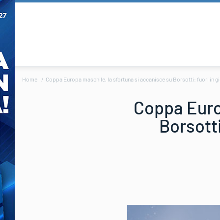
Home
Coppa Europa maschile, la sfortuna si accanisce su Borsotti: fuori in gig
Coppa Europ
Borsotti