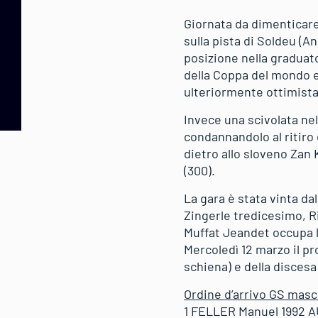
Giornata da dimenticare 
sulla pista di Soldeu (A
posizione nella graduato
della Coppa del mondo e
ulteriormente ottimista
Invece una scivolata nel
condannandolo al ritiro 
dietro allo sloveno Zan
(300).
La gara è stata vinta d
Zingerle tredicesimo, R
Muffat Jeandet occupa l
Mercoledì 12 marzo il p
schiena) e della discesa
Ordine d’arrivo GS masc
1 FELLER Manuel 1992 AU