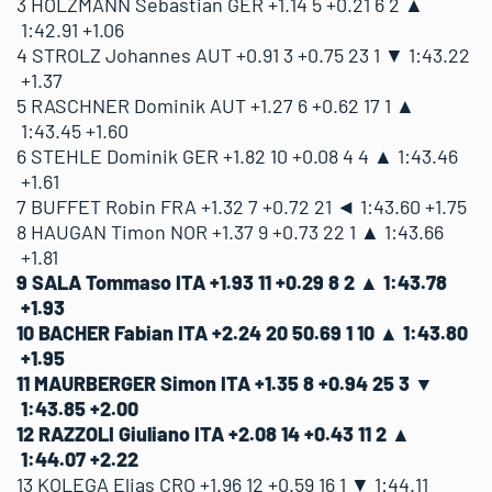
3 HOLZMANN Sebastian
GER
+1.14
5
+0.21
6
2 ▲
1:42.91
+1.06
12
4 STROLZ Johannes
22
RAZZOLI Giuliano
AUT
+0.91
3
+0.75
23
+2.08
1 ▼
1:43.22
+0.43
14
ITA
+1.37
5 RASCHNER Dominik
AUT
+1.27
6
+0.62
17
1 ▲
1:43.45
+1.60
13
17
KOLEGA Elias
+1.96
+0.59
12
CRO
6 STEHLE Dominik
GER
+1.82
10
+0.08
4
4 ▲
1:43.46
+1.61
7 BUFFET Robin
FRA
+1.32
7
+0.72
21
◄
1:43.60
+1.75
14
10
HETTEGGER Thomas
+1.99
+0.57
13
AUT
8 HAUGAN Timon
NOR
+1.37
9
+0.73
22
1 ▲
1:43.66
+1.81
9 SALA Tommaso
ITA
+1.93
11
+0.29
8
2 ▲
1:43.78
15
39
DVORNIK Aljaz
+2.20
+0.39
18
SLO
+1.93
10 BACHER Fabian
ITA
+2.24
20
50.69
1
10 ▲
1:43.80
+1.95
16
4
LIBERATORE Federico
+2.15
+0.51
17
ITA
11 MAURBERGER Simon
ITA
+1.35
8
+0.94
25
3 ▼
1:43.85
+2.00
12 RAZZOLI Giuliano
ITA
+2.08
14
+0.43
11
2 ▲
17
25
WINKELHORST Steffan
+2.12
+0.68
16
NED
1:44.07
+2.22
13 KOLEGA Elias
CRO
+1.96
12
+0.59
16
1 ▼
1:44.11