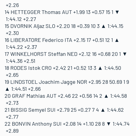
+2.26
18
20
RODES Istok
+2.42
+0.52
21
CRO
14 HETTEGGER Thomas
AUT
+1.99
13
+0.57
15
1 ▼
1:44.12
+2.27
15 DVORNIK Aljaz
SLO
+2.20
18
+0.39
10
3 ▲
1:44.15
19
23
LINDSTOEL Joachim Jagge
+2.95
50.69
28
NOR
+2.30
16 LIBERATORE Federico
ITA
+2.15
17
+0.51
12
1 ▲
1:44.22
+2.37
20
42
GRAF Mathias
+2.46
+0.56
22
AUT
17 WINKELHORST Steffan
NED
+2.12
16
+0.68
20
1 ▼
1:44.36
+2.51
18 RODES Istok
CRO
+2.42
21
+0.52
13
3 ▲
1:44.50
21
19
BISSIG Semyel
+2.79
+0.27
25
SUI
+2.65
19 LINDSTOEL Joachim Jagge
NOR
+2.95
28
50.69
1
9
▲
1:44.51
+2.66
22
24
BONVIN Anthony
+2.08
+1.10
14
SUI
20 GRAF Mathias
AUT
+2.46
22
+0.56
14
2 ▲
1:44.58
+2.73
21 BISSIG Semyel
SUI
+2.79
25
+0.27
7
4 ▲
1:44.62
23
45
VON GRUENIGEN Noel
+2.60
+0.62
23
SUI
+2.77
22 BONVIN Anthony
SUI
+2.08
14
+1.10
28
8 ▼
1:44.74
+2.89
24
35
BRUEGGER Matthias
+3.12
+0.11
30
SUI