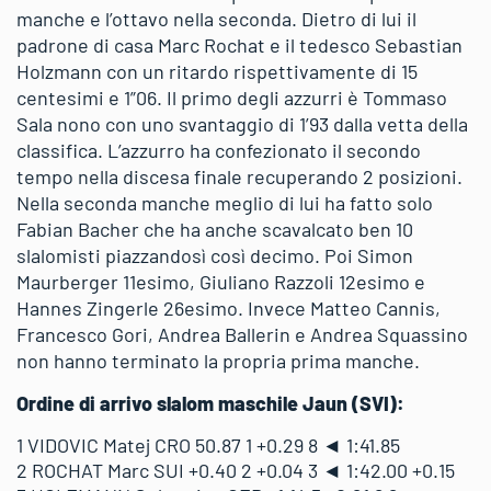
5
14
RASCHNER Dominik
+1.27
+0.62
6
AUT
manche e l’ottavo nella seconda. Dietro di lui il
padrone di casa Marc Rochat e il tedesco Sebastian
Holzmann con un ritardo rispettivamente di 15
6
6
STEHLE Dominik
+1.82
+0.08
10
GER
centesimi e 1”06. Il primo degli azzurri è Tommaso
Sala nono con uno svantaggio di 1’93 dalla vetta della
classifica. L’azzurro ha confezionato il secondo
7
3
BUFFET Robin
+1.32
+0.72
7
FRA
tempo nella discesa finale recuperando 2 posizioni.
Nella seconda manche meglio di lui ha fatto solo
Fabian Bacher che ha anche scavalcato ben 10
8
12
HAUGAN Timon
+1.37
+0.73
9
NOR
slalomisti piazzandosì così decimo. Poi Simon
Maurberger 11esimo, Giuliano Razzoli 12esimo e
Hannes Zingerle 26esimo. Invece Matteo Cannis,
9
2
SALA Tommaso
+1.93
+0.29
11
ITA
Francesco Gori, Andrea Ballerin e Andrea Squassino
non hanno terminato la propria prima manche.
10
21
BACHER Fabian
+2.24
50.69
20
ITA
Ordine di arrivo slalom maschile Jaun (SVI):
1 VIDOVIC Matej
CRO
50.87
1
+0.29
8
◄
1:41.85
11
15
MAURBERGER Simon
+1.35
+0.94
2 ROCHAT Marc
SUI
+0.40
2
+0.04
3
◄
1:42.00
+0.15
8
ITA