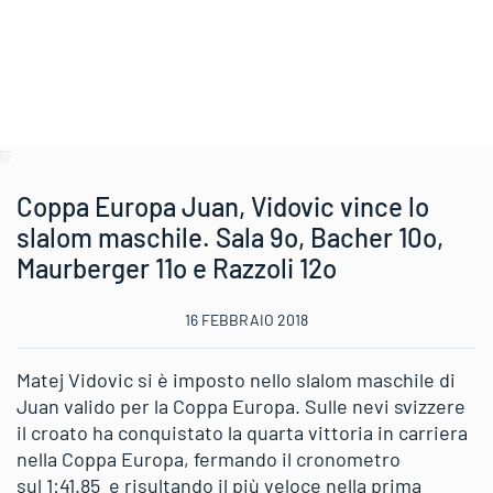
1
1
VIDOVIC Matej
50.87
+0.29
1
CRO
Coppa Europa Juan, Vidovic vince lo
slalom maschile. Sala 9o, Bacher 10o,
Maurberger 11o e Razzoli 12o
2
7
ROCHAT Marc
+0.40
+0.04
2
SUI
16 FEBBRAIO 2018
3
11
HOLZMANN Sebastian
+1.14
+0.21
5
GER
Matej Vidovic si è imposto nello slalom maschile di
Juan valido per la Coppa Europa. Sulle nevi svizzere
4
5
STROLZ Johannes
+0.91
+0.75
3
AUT
il croato ha conquistato la quarta vittoria in carriera
nella Coppa Europa, fermando il cronometro
sul 1:41.85
e risultando il più veloce nella prima