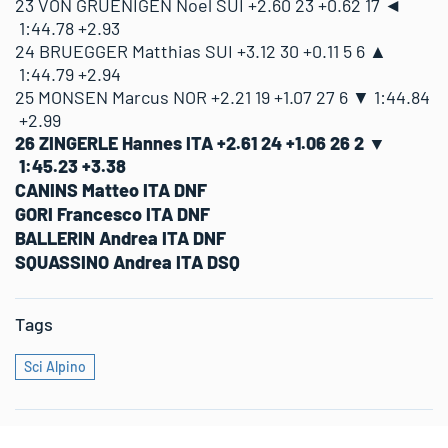
23 VON GRUENIGEN Noel
SUI
+2.60
23
+0.62
17
◄
1:44.78
+2.93
24 BRUEGGER Matthias
SUI
+3.12
30
+0.11
5
6 ▲
25
9
MONSEN Marcus
+2.21
+1.07
19
NOR
1:44.79
+2.94
25 MONSEN Marcus
NOR
+2.21
19
+1.07
27
6 ▼
1:44.84
+2.99
26
36
ZINGERLE Hannes
+2.61
+1.06
24
ITA
26 ZINGERLE Hannes
ITA
+2.61
24
+1.06
26
2 ▼
1:45.23
+3.38
CANINS Matteo ITA DNF
GORI Francesco ITA DNF
BALLERIN Andrea ITA DNF
SQUASSINO Andrea ITA DSQ
Tags
Sci Alpino