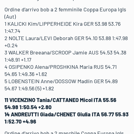
Ordine d’arrivo bob a 2 femminile Coppa Europa Igls
(Aut)
1 KALICKI Kim/LIPPERHEIDE Kira GER 53.98 53.76
1:47.74
2 NOLTE Laura/LEVI Deborah GER 54.10 53.88 1:47.98
+0.24
3 WALKER Breeana/SCROOP Jamie AUS 54.53 54.38
1:48.91 +1.17
4 OSIPENKO Alena/PROSHKINA Maria RUS 54.71
54.65 1:49.36 +1.62
5 LOBENSTEIN Anne/DOSSOW Madlin GER 54.89
54.67 1:49.56 (5) +1.82
11 VICENZINO Tania/CATTANEO Micol ITA 55.56
54.98 1:50.54 +2.80
14 ANDREUTTI Giada/CHENET Giulia ITA 56.77 55.93
1:52.70 +4.96
Ordine d’arrivo bob a 2 maschile Coppa Europa Igls