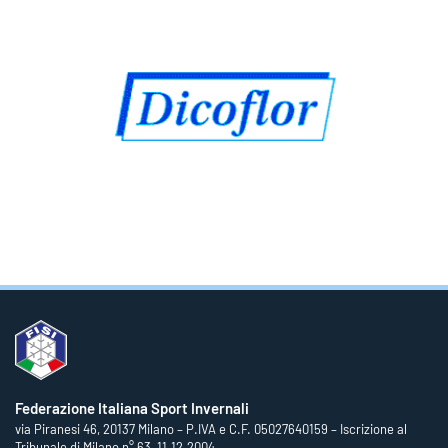
Federazione Italiana Sport Invernali
via Piranesi 46, 20137 Milano – P.IVA e C.F. 05027640159 – Iscrizione al
Tribunale di Milano n° 63, 11.12.2004