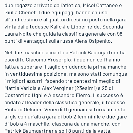
due ragazze arrivate dall’atletica, Micol Cattaneo e
Giulia Chenet. I due equipaggi hanno chiuso
all’undicesimo e al quattordicesimo posto nella gara
vinta dalle tedesce Kalicki e Lipperheide. Seconda
Laura Nolte che guida la classifica generale con 98
punti di vantaggui sulla russa Alena Osipenko.
Nel due maschile accanto a Patrick Baumgartner ha
esordito Giacomo Proserpio: i due non ce l’hanno
fatta a superare il taglio chiudendo la prima manche
in ventiduesima posizione, ma sono stati comunque
i migliori azzurri, facendo tre centesimi meglio di
Mattia Variola e Alex Verginer (23esimi) e 25 di
Costantino Ughi e Alessandro Fierro. Il successo è
andato al leader della classifica generale, il tedesco
Richard Oelsner. Venerdì 11 gennaio si torna in pista
a Igls con un’altra gara di bob 2 femminile e due gare
di bob a 4 maschile, ciascuna da una manche, con
Patrick Baumgartner a soli 8 punti dalla vetta.