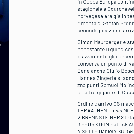
in Coppa Europa continu
stagionale a Courchevel 
norvegese era già in tes
rimonta di Stefan Brenn
seconda posizione arriva
Simon Maurberger è stato
nonostante il quindices
piazzamento gli consent
conserva un punto di va
Bene anche Giulio Bosca
Hannes Zingerle si sono 
zna punti Samuel Moling
un altro gigante di Cop
Ordine d’arrivo GS masc
1 BRAATHEN Lucas NOR 5
2 BRENNSTEINER Stefan 
3 FEURSTEIN Patrick AUT
4 SETTE Daniele SUI 59.