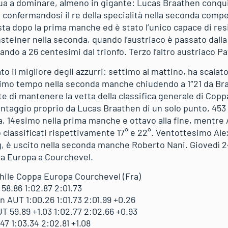
a a dominare, almeno in gigante: Lucas Braathen conqui
confermandosi il re della specialità nella seconda competi
ta dopo la prima manche ed è stato l’unico capace di res
steiner nella seconda, quando l’austriaco è passato dalla
ndo a 26 centesimi dal trionfo. Terzo l’altro austriaco Pa
 il migliore degli azzurri: settimo al mattino, ha scalat
imo tempo nella seconda manche chiudendo a 1″21 da Bra
e di mantenere la vetta della classifica generale di Cop
ntaggio proprio da Lucas Braathen di un solo punto, 453
, 14esimo nella prima manche e ottavo alla fine, mentre 
classificati rispettivamente 17° e 22°. Ventottesimo Alex 
, è uscito nella seconda manche Roberto Nani. Giovedì 24
pa Europa a Courchevel.
hile Coppa Europa Courchevel (Fra)
8.86 1:02.87 2:01.73
AUT 1:00.26 1:01.73 2:01.99 +0.26
 59.89 +1.03 1:02.77 2:02.66 +0.93
47 1:03.34 2:02.81 +1.08