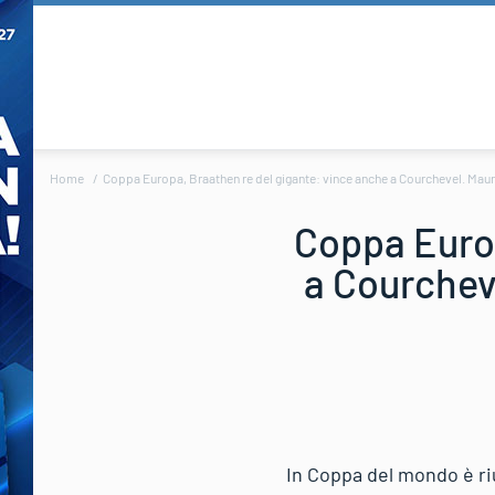
Home
Coppa Europa, Braathen re del gigante: vince anche a Courchevel. Maurbe
Coppa Europ
a Courcheve
In Coppa del mondo è riu