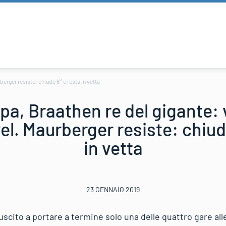
rger resiste: chiude 6° e resta in vetta
a, Braathen re del gigante:
l. Maurberger resiste: chiud
in vetta
23 GENNAIO 2019
scito a portare a termine solo una delle quattro gare all