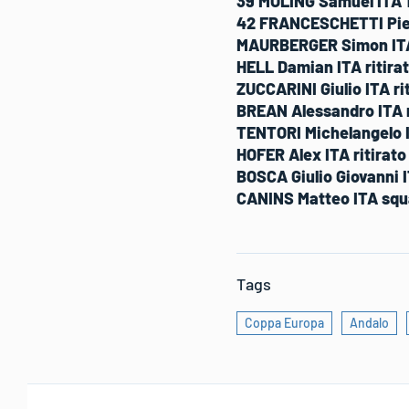
39 MOLING Samuel ITA 1:
42 FRANCESCHETTI Pietr
MAURBERGER Simon ITA 
HELL Damian ITA ritira
ZUCCARINI Giulio ITA
ri
BREAN Alessandro
ITA
TENTORI Michelangelo
HOFER Alex
ITA
ritirat
BOSCA Giulio Giovanni
CANINS Matteo ITA
squ
Tags
Coppa Europa
Andalo