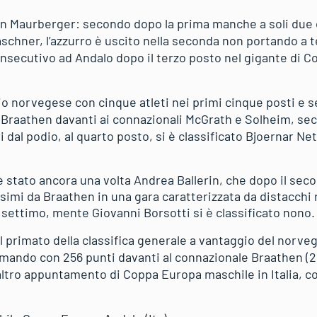
n Maurberger: secondo dopo la prima manche a soli due 
hner, l’azzurro è uscito nella seconda non portando a 
onsecutivo ad Andalo dopo il terzo posto nel gigante di 
o norvegese con cinque atleti nei primi cinque posti e sei
a Braathen davanti ai connazionali McGrath e Solheim, se
dal podio, al quarto posto, si è classificato Bjoernar Net
i è stato ancora una volta Andrea Ballerin, che dopo il sec
simi da Braathen in una gara caratterizzata da distacchi 
settimo, mente Giovanni Borsotti si è classificato nono.
l primato della classifica generale a vantaggio del norv
omando con 256 punti davanti al connazionale Braathen (22
altro appuntamento di Coppa Europa maschile in Italia, co