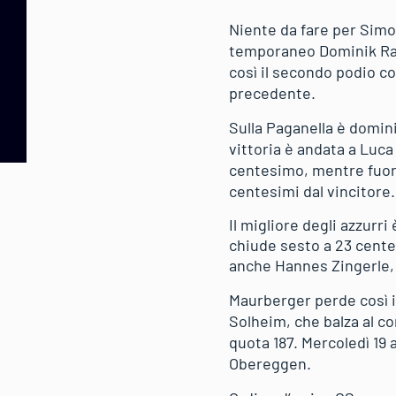
Niente da fare per Simo
temporaneo Dominik Rasc
così il secondo podio c
precedente.
Sulla Paganella è domini
vittoria è andata a Luc
centesimo, mentre fuori 
centesimi dal vincitore.
Il migliore degli azzurr
chiude sesto a 23 cente
anche Hannes Zingerle, 
Maurberger perde così i
Solheim, che balza al c
quota 187. Mercoledì 19 
Obereggen.