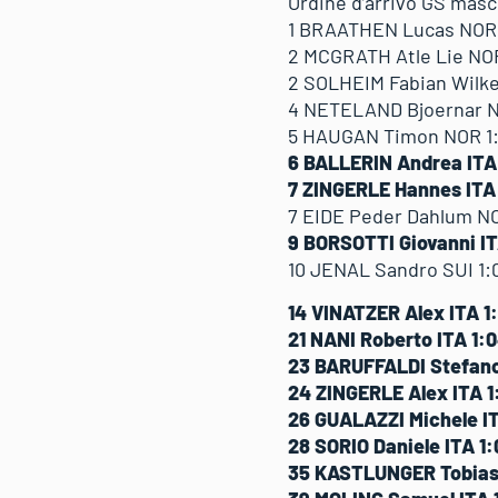
Ordine d’arrivo GS masc
1 BRAATHEN Lucas NOR 1
2 MCGRATH Atle Lie NOR 
2 SOLHEIM Fabian Wilken
4 NETELAND Bjoernar NO
5 HAUGAN Timon NOR 1:03
6 BALLERIN Andrea ITA 
7 ZINGERLE Hannes ITA 
7 EIDE Peder Dahlum NOR
9 BORSOTTI Giovanni ITA
10 JENAL Sandro SUI 1:0
14 VINATZER Alex ITA 1:
21 NANI Roberto ITA 1:0
23 BARUFFALDI Stefano 
24 ZINGERLE Alex ITA 1:
26 GUALAZZI Michele IT
28 SORIO Daniele ITA 1:
35 KASTLUNGER Tobias I