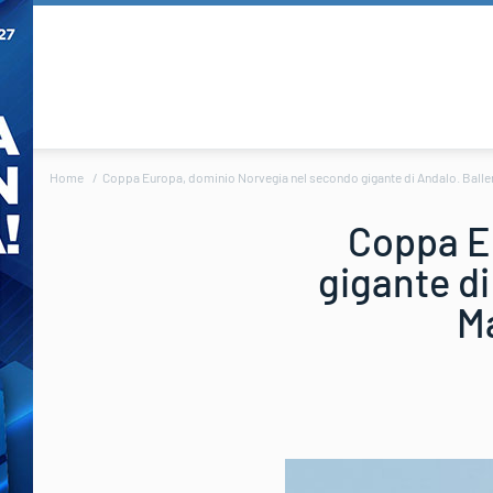
Home
Coppa Europa, dominio Norvegia nel secondo gigante di Andalo. Ballerin 
Coppa E
gigante di 
Ma