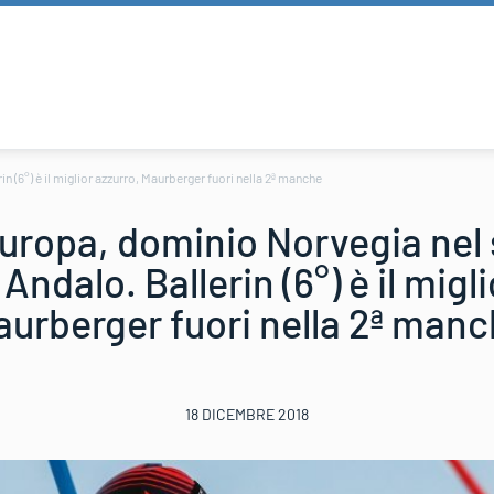
(6°) è il miglior azzurro, Maurberger fuori nella 2ª manche
uropa, dominio Norvegia nel
Andalo. Ballerin (6°) è il migl
urberger fuori nella 2ª man
18 DICEMBRE 2018