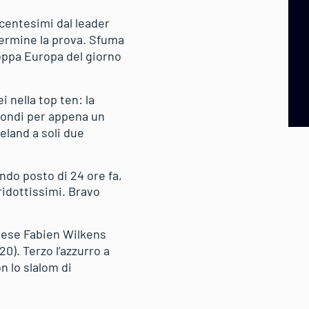
centesimi dal leader
termine la prova. Sfuma
Coppa Europa del giorno
 nella top ten: la
condi per appena un
eland a soli due
ondo posto di 24 ore fa,
ridottissimi. Bravo
egese Fabien Wilkens
0). Terzo l’azzurro a
n lo slalom di