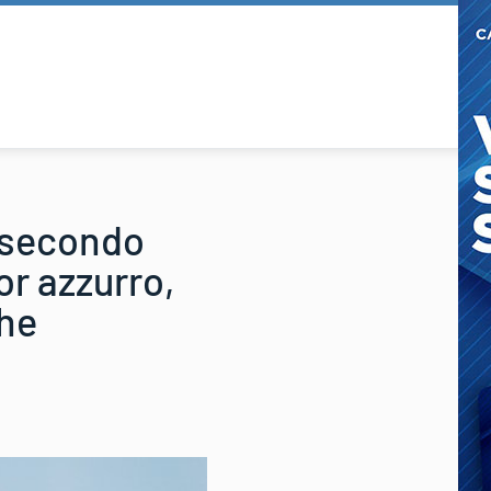
 secondo
ior azzurro,
che