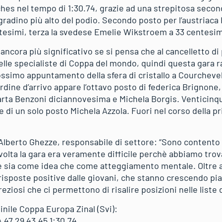
es nel tempo di 1:30.74, grazie ad una strepitosa seco
l gradino più alto del podio. Secondo posto per l’austria
ntesimi, terza la svedese Emelie Wikstroem a 33 centesim
è ancora più significativo se si pensa che al cancelletto d
lle specialiste di Coppa del mondo, quindi questa gara
rossimo appuntamento della sfera di cristallo a Courcheve
rdine d’arrivo appare l’ottavo posto di federica Brignone
Marta Benzoni diciannovesima e Michela Borgis. Venticinq
e di un solo posto Michela Azzola. Fuori nel corso della 
Alberto Ghezze, responsabile di settore: “Sono contento d
volta la gara era veramente difficile perchè abbiamo tro
e sia come idea che come atteggiamento mentale. Oltre a
sposte positive dalle giovani, che stanno crescendo pian
eziosi che ci permettono di risalire posizioni nelle liste 
inile Coppa Europa Zinal (Svi):
 47.29 43.45 1:30.74