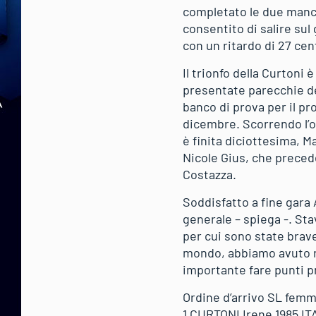
completato le due manch
consentito di salire su
con un ritardo di 27 ce
Il trionfo della Curtoni 
presentate parecchie de
banco di prova per il p
dicembre. Scorrendo l’o
è finita diciottesima, 
Nicole Gius, che preced
Costazza.
Soddisfatto a fine gara 
generale – spiega -. Sta
per cui sono state brav
mondo, abbiamo avuto ri
importante fare punti pr
Ordine d’arrivo SL femm
1 CURTONI Irene 1985 ITA