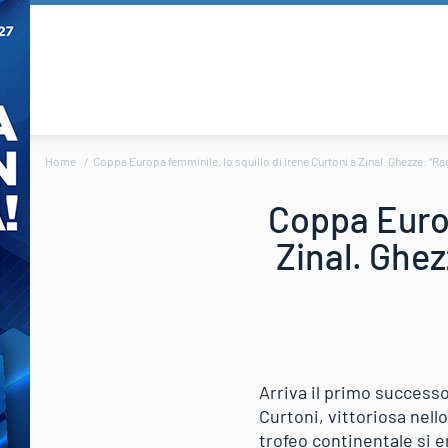
Home
Coppa Europa femminile, lo squillo di Irene Curtoni a Zinal. Ghezze: “Raga
Coppa Europ
Zinal. Ghez
Arriva il primo successo 
Curtoni, vittoriosa nell
trofeo continentale si e