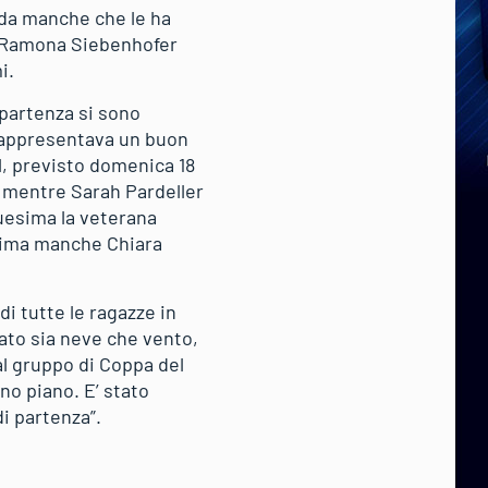
nda manche che le ha
ca Ramona Siebenhofer
i.
i partenza si sono
 rappresentava un buon
l, previsto domenica 18
, mentre Sarah Pardeller
uesima la veterana
prima manche Chiara
i tutte le ragazze in
vato sia neve che vento,
l gruppo di Coppa del
o piano. E’ stato
di partenza”.