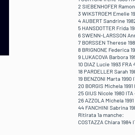
2 SIEBENHOFER Ramona 1
3 WIKSTROEM Emelie 199
4 AUBERT Sandrine 1982 
5 HANSDOTTER Frida 198
6 SWENN-LARSSON Anna 
7 BORSSEN Therese 1984
8 BRIGNONE Federica 199
9 LUKACOVA Barbora 1990
10 DIAZ Lucie 1993 FRA 4
18 PARDELLER Sarah 1988
19 BENZONI Marta 1990 I
20 BORGIS Michela 1991 I
25 GIUS Nicole 1980 ITA 
26 AZZOLA Michela 1991 
44 FANCHINI Sabrina 198
Ritirata 1a manche:
COSTAZZA Chiara 1984 I