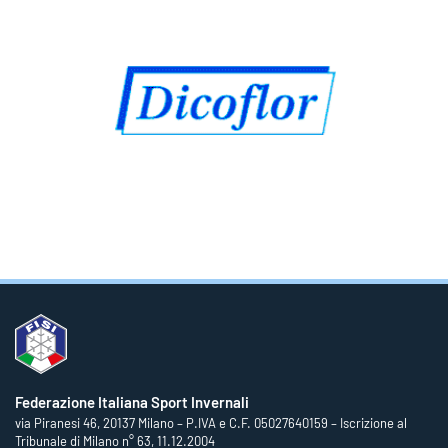
Federazione Italiana Sport Invernali
via Piranesi 46, 20137 Milano – P.IVA e C.F. 05027640159 – Iscrizione al
Tribunale di Milano n° 63, 11.12.2004