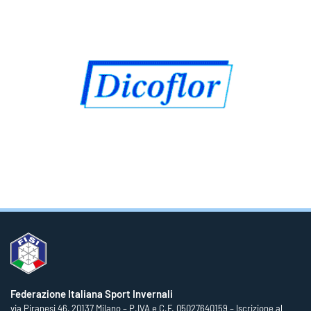
Federazione Italiana Sport Invernali
via Piranesi 46, 20137 Milano – P.IVA e C.F. 05027640159 – Iscrizione al