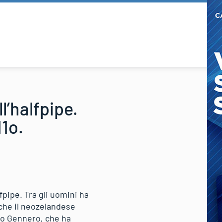
l’halfpipe.
11o.
fpipe. Tra gli uomini ha
nche il neozelandese
nzo Gennero, che ha