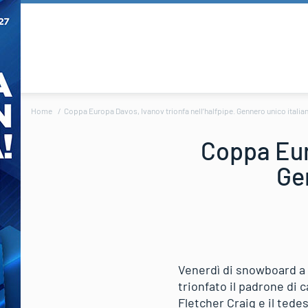
Home
Coppa Europa Davos, Ivanov trionfa nell’halfpipe. Gennero unico italiano
Coppa Euro
Gen
Venerdì di snowboard a D
trionfato il padrone di 
Fletcher Craig e il ted