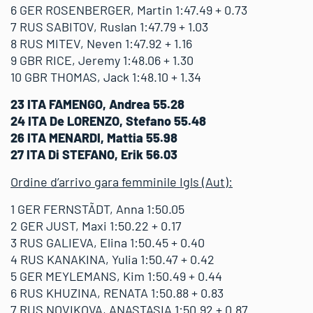
6 GER ROSENBERGER, Martin 1:47.49 + 0.73
7 RUS SABITOV, Ruslan 1:47.79 + 1.03
8 RUS MITEV, Neven 1:47.92 + 1.16
9 GBR RICE, Jeremy 1:48.06 + 1.30
10 GBR THOMAS, Jack 1:48.10 + 1.34
23 ITA FAMENGO, Andrea 55.28
24 ITA De LORENZO, Stefano 55.48
26 ITA MENARDI, Mattia 55.98
27 ITA Di STEFANO, Erik 56.03
Ordine d’arrivo gara femminile Igls (Aut):
1 GER FERNSTÃDT, Anna 1:50.05
2 GER JUST, Maxi 1:50.22 + 0.17
3 RUS GALIEVA, Elina 1:50.45 + 0.40
4 RUS KANAKINA, Yulia 1:50.47 + 0.42
5 GER MEYLEMANS, Kim 1:50.49 + 0.44
6 RUS KHUZINA, RENATA 1:50.88 + 0.83
7 RUS NOVIKOVA, ANASTASIA 1:50.92 + 0.87