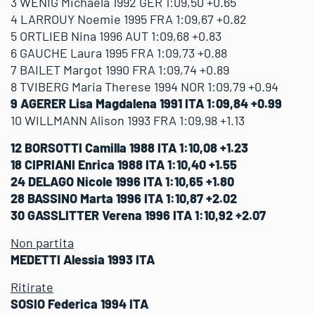
3 WENIG Michaela 1992 GER 1:09,50 +0.65
4 LARROUY Noemie 1995 FRA 1:09,67 +0.82
5 ORTLIEB Nina 1996 AUT 1:09,68 +0.83
6 GAUCHE Laura 1995 FRA 1:09,73 +0.88
7 BAILET Margot 1990 FRA 1:09,74 +0.89
8 TVIBERG Maria Therese 1994 NOR 1:09,79 +0.94
9 AGERER Lisa Magdalena 1991 ITA 1:09,84 +0.99
10 WILLMANN Alison 1993 FRA 1:09,98 +1.13
12 BORSOTTI Camilla 1988 ITA 1:10,08 +1.23
18 CIPRIANI Enrica 1988 ITA 1:10,40 +1.55
24 DELAGO Nicole 1996 ITA 1:10,65 +1.80
28 BASSINO Marta 1996 ITA 1:10,87 +2.02
30 GASSLITTER Verena 1996 ITA 1:10,92 +2.07
Non partita
MEDETTI Alessia 1993 ITA
Ritirate
SOSIO Federica 1994 ITA