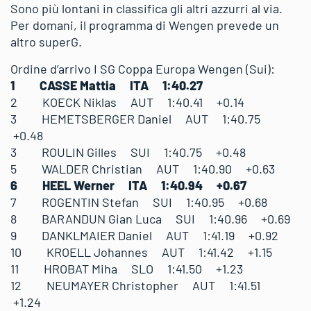
Sono più lontani in classifica gli altri azzurri al via.
Per domani, il programma di Wengen prevede un
altro superG.
Ordine d’arrivo I SG Coppa Europa Wengen (Sui):
1 CASSE Mattia ITA 1:40.27
2 KOECK Niklas AUT 1:40.41 +0.14
3 HEMETSBERGER Daniel AUT 1:40.75
+0.48
3 ROULIN Gilles SUI 1:40.75 +0.48
5 WALDER Christian AUT 1:40.90 +0.63
6 HEEL Werner ITA 1:40.94 +0.67
7 ROGENTIN Stefan SUI 1:40.95 +0.68
8 BARANDUN Gian Luca SUI 1:40.96 +0.69
9 DANKLMAIER Daniel AUT 1:41.19 +0.92
10 KROELL Johannes AUT 1:41.42 +1.15
11 HROBAT Miha SLO 1:41.50 +1.23
12 NEUMAYER Christopher AUT 1:41.51
+1.24