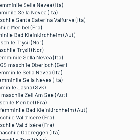
femminile Sella Nevea (Ita)
minile Sella Nevea (Ita)
chile Santa Caterina Valfurva (Ita)
hile Meribel (Fra)
inile Bad Kleinkirchheim (Aut)
chile Trysil (Nor)
chile Trysil (Nor)
femminile Sella Nevea (Ita)
– GS maschile Oberjoch (Ger)
emminile Sella Nevea (Ita)
femminile Sella Nevea (Ita)
mminile Jasna (Svk)
L maschile Zell Am See (Aut)
chile Meribel (Fra)
G femminile Bad Kleinkirchheim (Aut)
chile Val d’Isère (Fra)
chile Val d’Isère (Fra)
 maschile Obereggen (Ita)
schile Trysil (Nor)