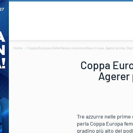
Home
Coppa Europa a Sella Nevea, è ancora show in rosa: Agerer prima, Cipri
Coppa Europ
Agerer 
Tre azzurre nelle prime 
perla Coppa Europa femmi
gradino più alto del podi