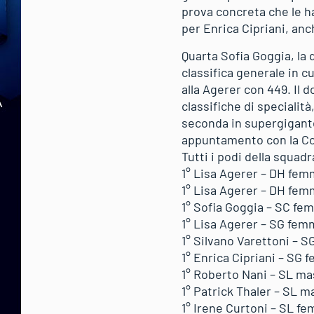
prova concreta che le h
per Enrica Cipriani, anc
Quarta Sofia Goggia, la 
classifica generale in cu
alla Agerer con 449. Il d
classifiche di specialit
seconda in supergigante
appuntamento con la Cop
Tutti i podi della squad
1° Lisa Agerer – DH femm
1° Lisa Agerer – DH femm
1° Sofia Goggia – SC fem
1° Lisa Agerer – SG femm
1° Silvano Varettoni – S
1° Enrica Cipriani – SG 
1° Roberto Nani – SL ma
1° Patrick Thaler – SL m
1° Irene Curtoni – SL fem