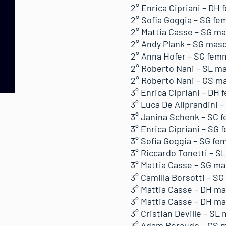
2° Enrica Cipriani – DH 
2° Sofia Goggia – SG fem
2° Mattia Casse – SG mas
2° Andy Plank – SG masc
2° Anna Hofer – SG femm
2° Roberto Nani – SL mas
2° Roberto Nani – GS mas
3° Enrica Cipriani – DH 
3° Luca De Aliprandini 
3° Janina Schenk – SC f
3° Enrica Cipriani – SG 
3° Sofia Goggia – SG fe
3° Riccardo Tonetti – S
3° Mattia Casse – SG mas
3° Camilla Borsotti – S
3° Mattia Casse – DH mas
3° Mattia Casse – DH mas
3° Cristian Deville – SL
3° Adam Peraudo – GS ma