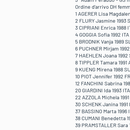
Ordine d’arrivo DH femmi
1 AGERER Lisa Magdalena
2 FLURY Jasmine 1993 SU
3 CIPRIANI Enrica 1988 I
4 GOGGIA Sofia 1992 ITA
5 BRODNIK Vanja 1989 SL
6 PUCHNER Mirjam 1992
7 HAEHLEN Joana 1992 S
8 TIPPLER Tamara 1991 
9 KUENG Mirena 1988 SU
10 PIOT Jennifer 1992 F
12 FANCHINI Sabrina 198
20 GIARDINI Ida 1993 ITA
22 AZZOLA Michela 1991 
30 SCHENK Janina 1991 I
37 BASSINO Marta 1996 I
38 CUMANI Benedetta 198
39 PRAMSTALLER Sara 19