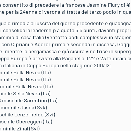
a consentito di precedere la francese Jasmine Flury di 4
he per la 24enne di verona si tratta del terzo podio in q
quale rimedia all’uscita del giorno precedente e guadagna
i consolida la leadership a quota 515 punti, davanti propri
ominio di casa Italia (ventotto podi complessivi in stagion
à, con Cipriani e Agerer prima e seconda in discesa, Goggi
, mentre la bergamasca è già sicura vincitrice in superg
pa Europa è previsto alla Paganella il 22 e 23 febbraio c
ra italiana in Coppa Europa nella stagione 2011/12:
inile Sella Nevea (Ita)
inile Sella Nevea (Ita)
minile Sella Nevea (Ita)
inile Sella Nevea (Ita)
G maschile Sarentino (Ita)
femminile Jasna (Svk)
schile Lenzerheide (Svi)
aschile Obereggen (Ita)
minile Zinal (Svi)