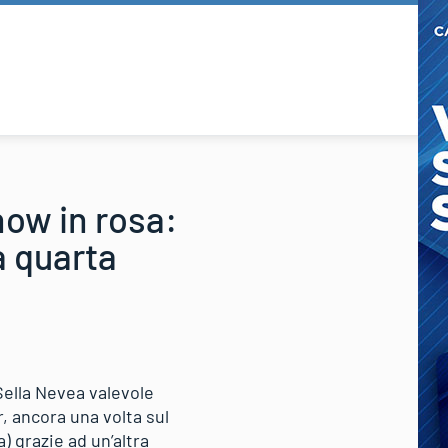
how in rosa:
a quarta
Sella Nevea valevole
, ancora una volta sul
a) grazie ad un’altra