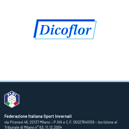
Federazione Italiana Sport Invernali
via Piranesi 46, 20137 Milano – P.IVA e C.F. 05027640159 – Iscrizione al
Tribunale di Milano n° 63, 11.12.2004