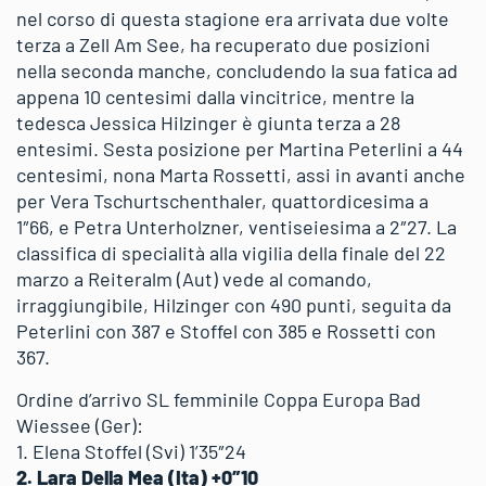
nel corso di questa stagione era arrivata due volte
terza a Zell Am See, ha recuperato due posizioni
nella seconda manche, concludendo la sua fatica ad
appena 10 centesimi dalla vincitrice, mentre la
tedesca Jessica Hilzinger è giunta terza a 28
entesimi. Sesta posizione per Martina Peterlini a 44
centesimi, nona Marta Rossetti, assi in avanti anche
per Vera Tschurtschenthaler, quattordicesima a
1″66, e Petra Unterholzner, ventiseiesima a 2″27. La
classifica di specialità alla vigilia della finale del 22
marzo a Reiteralm (Aut) vede al comando,
irraggiungibile, Hilzinger con 490 punti, seguita da
Peterlini con 387 e Stoffel con 385 e Rossetti con
367.
Ordine d’arrivo SL femminile Coppa Europa Bad
Wiessee (Ger):
1. Elena Stoffel (Svi) 1’35″24
2. Lara Della Mea (Ita) +0″10