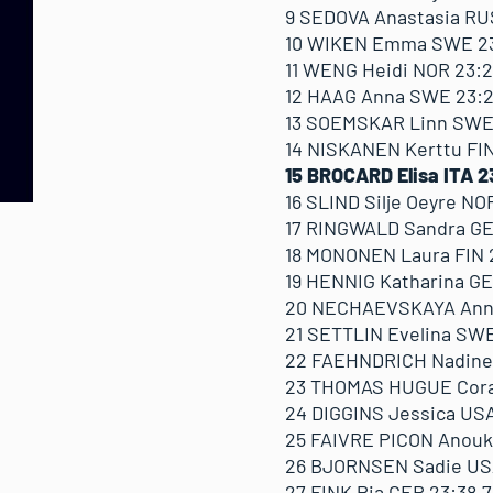
9 SEDOVA Anastasia RUS
10 WIKEN Emma SWE 23:2
11 WENG Heidi NOR 23:23
12 HAAG Anna SWE 23:24
13 SOEMSKAR Linn SWE 2
14 NISKANEN Kerttu FIN
15 BROCARD Elisa ITA 2
16 SLIND Silje Oeyre NO
17 RINGWALD Sandra GER
18 MONONEN Laura FIN 23
19 HENNIG Katharina GER
20 NECHAEVSKAYA Anna R
21 SETTLIN Evelina SWE 
22 FAEHNDRICH Nadine S
23 THOMAS HUGUE Corali
24 DIGGINS Jessica USA 
25 FAIVRE PICON Anouk F
26 BJORNSEN Sadie USA
27 FINK Pia GER 23:38.7