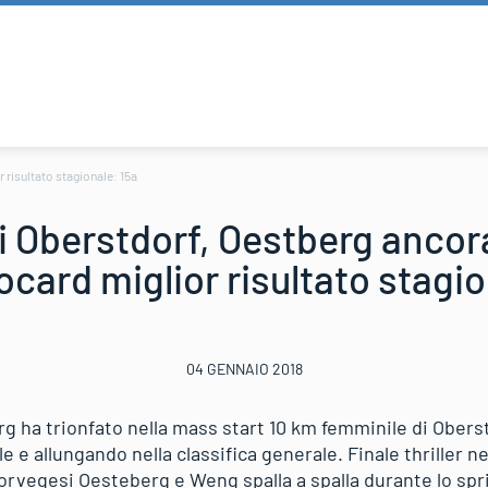
 risultato stagionale: 15a
i Oberstdorf, Oestberg ancor
ocard miglior risultato stagi
04 GENNAIO 2018
rg ha trionfato nella mass start 10 km femminile di Obers
e e allungando nella classifica generale. Finale thriller n
orvegesi Oesteberg e Weng spalla a spalla durante lo sprin