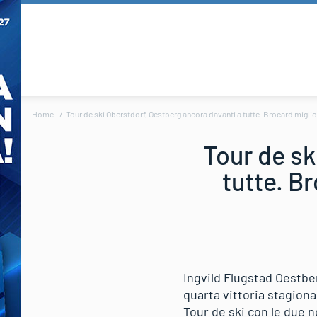
Home
Tour de ski Oberstdorf, Oestberg ancora davanti a tutte. Brocard miglior
Tour de sk
tutte. Br
Ingvild Flugstad Oestbe
quarta vittoria stagional
Tour de ski con le due n