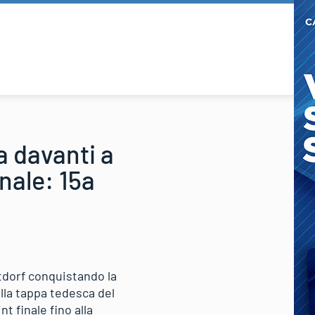
a davanti a
onale: 15a
tdorf conquistando la
ella tappa tedesca del
t finale fino alla