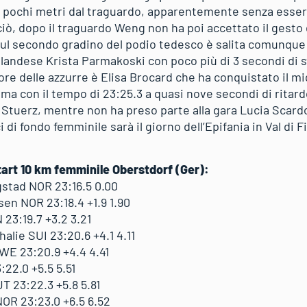
a pochi metri dal traguardo, apparentemente senza essere
iò, dopo il traguardo Weng non ha poi accettato il gesto d
ul secondo gradino del podio tedesco è salita comunqu
inlandese Krista Parmakoski con poco più di 3 secondi di 
liore delle azzurre è Elisa Brocard che ha conquistato il m
ima con il tempo di 23:25.3 a quasi nove secondi di ritar
Stuerz, mentre non ha preso parte alla gara Lucia Scardo
di fondo femminile sarà il giorno dell’Epifania in Val di 
tart 10 km femminile Oberstdorf (Ger):
stad NOR 23:16.5 0.00
en NOR 23:18.4 +1.9 1.90
23:19.7 +3.2 3.21
ie SUI 23:20.6 +4.1 4.11
E 23:20.9 +4.4 4.41
22.0 +5.5 5.51
 23:22.3 +5.8 5.81
OR 23:23.0 +6.5 6.52