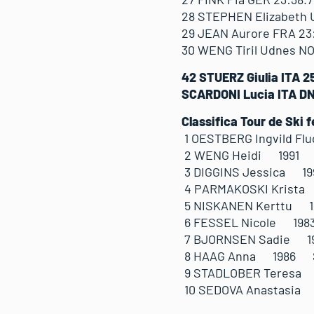
28 STEPHEN Elizabeth U
29 JEAN Aurore FRA 23:
30 WENG Tiril Udnes NOR
42 STUERZ Giulia ITA 25
SCARDONI Lucia ITA D
Classifica Tour de Ski 
1 OESTBERG Ingvild
2 WENG Heidi 1991 
3 DIGGINS Jessica 1
4 PARMAKOSKI Krista
5 NISKANEN Kerttu 
6 FESSEL Nicole 19
7 BJORNSEN Sadie 1
8 HAAG Anna 1986 
9 STADLOBER Teresa
10 SEDOVA Anastasi