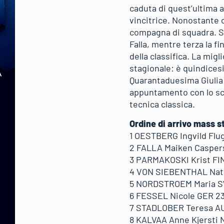
caduta di quest’ultima 
vincitrice. Nonostante c
compagna di squadra. S
Falla, mentre terza la f
della classifica. La mig
stagionale: è quindices
Quarantaduesima Giulia 
appuntamento con lo sci 
tecnica classica.
Ordine di arrivo mass s
1 OESTBERG Ingvild Flug
2 FALLA Maiken Caspers
3 PARMAKOSKI Krist FIN 
4 VON SIEBENTHAL Nathal
5 NORDSTROEM Maria SW
6 FESSEL Nicole GER 23:
7 STADLOBER Teresa AUT
8 KALVAA Anne Kjersti N