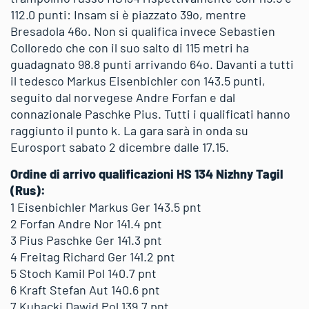
112.0 punti: Insam si è piazzato 39o, mentre
Bresadola 46o. Non si qualifica invece Sebastien
Colloredo che con il suo salto di 115 metri ha
guadagnato 98.8 punti arrivando 64o. Davanti a tutti
il tedesco Markus Eisenbichler con 143.5 punti,
seguito dal norvegese Andre Forfan e dal
connazionale Paschke Pius. Tutti i qualificati hanno
raggiunto il punto k. La gara sarà in onda su
Eurosport sabato 2 dicembre dalle 17.15.
Ordine di arrivo qualificazioni HS 134 Nizhny Tagil
(Rus):
1 Eisenbichler Markus Ger 143.5 pnt
2 Forfan Andre Nor 141.4 pnt
3 Pius Paschke Ger 141.3 pnt
4 Freitag Richard Ger 141.2 pnt
5 Stoch Kamil Pol 140.7 pnt
6 Kraft Stefan Aut 140.6 pnt
7 Kubacki Dawid Pol 139.7 pnt