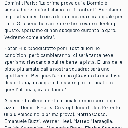
Dominik Paris: “La prima prova qui a Bormio è
andata bene, quindi siamo tutti contenti. Pensiamo
in positivo per il clima di domani, ma sarà uguale per
tutti. Sto bene fisicamente e ho trovato il feeling
giusto, speriamo di non sbagliare durante la gara.
Vedremo come andrà”.
Peter Fill: “Soddisfatto per il test di ieri, le
condizioni però cambieranno: ci sarà tanta neve,
speriamo riescano a pulire bene la pista. E’ una delle
piste più amata dallla nostra squadra: sarà uno
spettacolo. Per quest’anno ho già avuto la mia dose
di sfortuna, mi auguro di essere più fortunato in
quest’ultima gara dell’anno”.
Al secondo allenamento ufficiale erano iscritti gli
azzurri Dominik Paris, Cristoph Innerhofer, Peter Fill
(il più veloce nella prima prova), Mattia Casse,
Emanuele Buzzi, Werner Heel, Matteo Marsaglia,
Davide Cazzaniga, Alexander Prast, Florian Schieder,