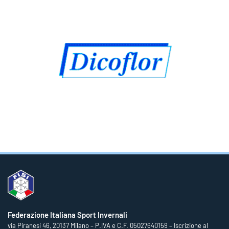
Federazione Italiana Sport Invernali
via Piranesi 46, 20137 Milano – P.IVA e C.F. 05027640159 – Iscrizione al