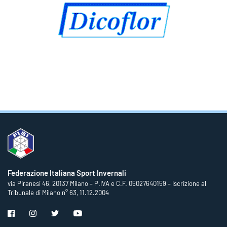
Federazione Italiana Sport Invernali
via Piranesi 46, 20137 Milano – P.IVA e C.F. 05027640159 – Iscrizione al
Tribunale di Milano n° 63, 11.12.2004