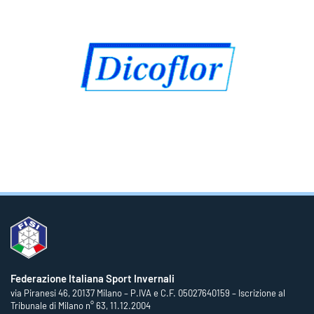
Federazione Italiana Sport Invernali
via Piranesi 46, 20137 Milano – P.IVA e C.F. 05027640159 – Iscrizione al
Tribunale di Milano n° 63, 11.12.2004