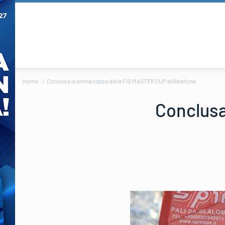
Home
Conclusa la prima tappa della FIS MASTER CUP all’Abetone
Conclusa