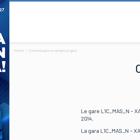
Home
Comunicazione variazioni gare
Le gare L1C_MAS_N – XA
2014.
La gara L1C_MAS_N – XA0