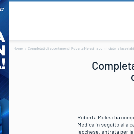
Home
Completati gli accertamenti, Roberta Melesi ha cominciato la fase riabi
Completa
Roberta Melesi ha compl
Medica in seguito alla c
lecchese, entrata per la