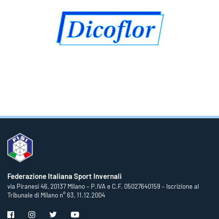
Federazione Italiana Sport Invernali
via Piranesi 46, 20137 Milano – P.IVA e C.F. 05027640159 – Iscrizione al
Tribunale di Milano n° 63, 11.12.2004