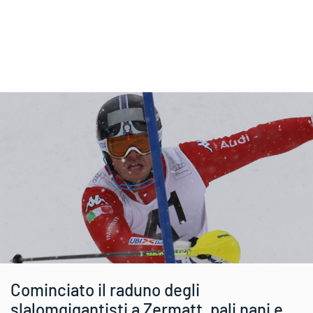
Cominciato il raduno degli
slalomgigantisti a Zermatt, pali nani e