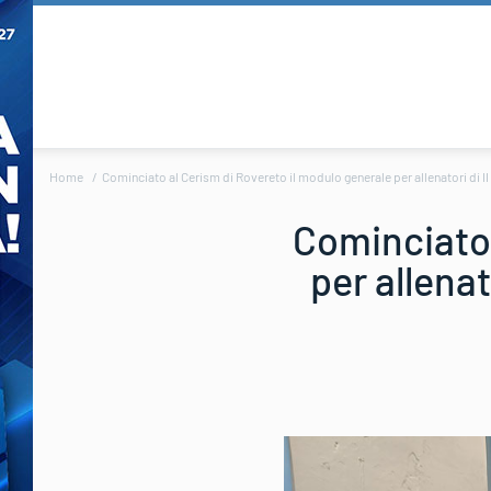
Home
Cominciato al Cerism di Rovereto il modulo generale per allenatori di II 
Cominciato 
per allenat