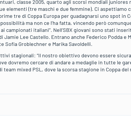
ntuari, classe 2005, quarto agli scorsi mondiali juniores
ue elementi (tre maschi e due femmine). Ci aspettiamo 
e prime tre di Coppa Europa per guadagnarsi uno spot in 
 possibilità ma non ce l’ha fatta, vincendo però comunque
 ai campionati italiani”. Nell’SBX giovani sono stati inseri
ss di Jamie Lee Castello. Entrano anche Federico Podda e 
e Sofia Groblechner e Marika Savoldelli.
tivi stagionali: “Il nostro obiettivo devono essere sicur
dove dovremo cercare di andare a medaglie in tutte le ga
 di team mixed PSL, dove la scorsa stagione in Coppa de