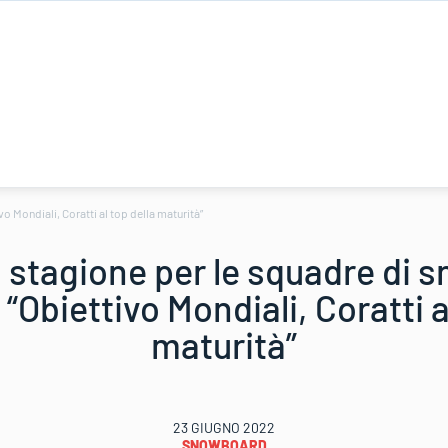
o Mondiali, Coratti al top della maturità”
 stagione per le squadre di s
 “Obiettivo Mondiali, Coratti a
maturità”
23 GIUGNO 2022
SNOWBOARD