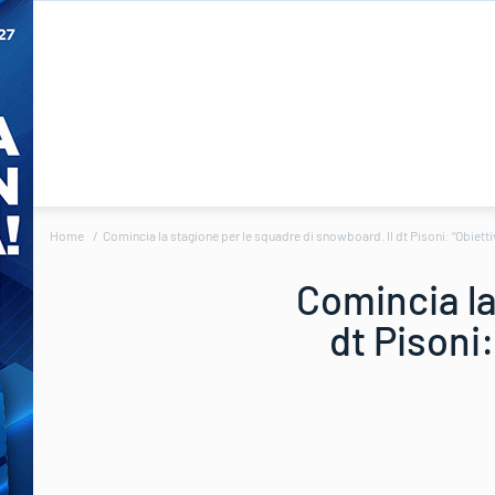
Home
Comincia la stagione per le squadre di snowboard. Il dt Pisoni: “Obiettiv
Comincia la
dt Pisoni: