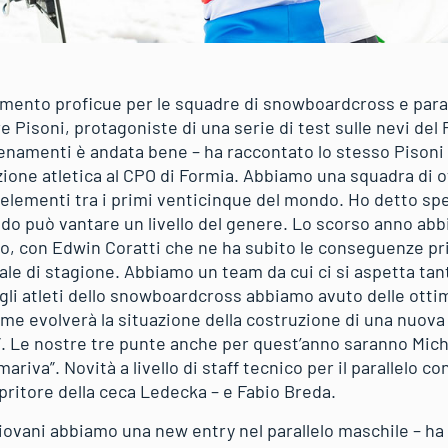
amento proficue per le squadre di snowboardcross e paral
 Pisoni, protagoniste di una serie di test sulle nevi del 
lenamenti è andata bene – ha raccontato lo stesso Pisoni -,
ione atletica al CPO di Formia. Abbiamo una squadra di ot
elementi tra i primi venticinque del mondo. Ho detto spe
ondo può vantare un livello del genere. Lo scorso anno ab
o, con Edwin Coratti che ne ha subito le conseguenze pri
nale di stagione. Abbiamo un team da cui ci si aspetta tan
li atleti dello snowboardcross abbiamo avuto delle ottim
 evolverà la situazione della costruzione di una nuova p
o”. Le nostre tre punte anche per quest’anno saranno Mic
iva”. Novità a livello di staff tecnico per il parallelo con 
ritore della ceca Ledecka – e Fabio Breda.
giovani abbiamo una new entry nel parallelo maschile – ha