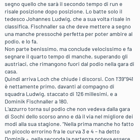
segno quello che sarà il secondo tempo di run e
risale posizione dopo posizione. Lo batte solo il
tedesco Johannes Ludwig, che a sua volta risale in
classifica. Fischnaller sa che deve mettere a segno
una manche pressoché perfetta per poter ambire al
podio, e lo fa.
Non parte benissimo, ma conclude velocissimo e fa
segnare il quarto tempo di manche, superando gli
austriaci, che rimangono fuori dal podio nella gara di
casa.
Quindi arriva Loch che chiude i discorsi. Con 1’39″941
è nettamente primo, davanti al compagno di
squadra Ludwig, staccato di 126 millesimi, e a
Dominik Fischnaller a 180.
L’azzurro torna sul podio che non vedeva dalla gara
di Sochi dello scorso anno e dà il via nel migliore dei
modi alla sua stagione. “Nella prima manche ho fatto
un picoclo errorino fra le curva 3 e 4 – ha detto
Dominik -, nella seconda la partenza poteva essere