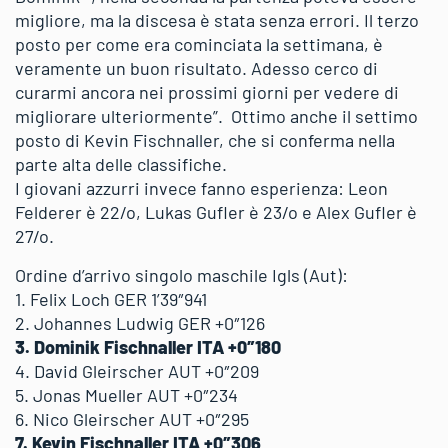
migliore, ma la discesa è stata senza errori. Il terzo
posto per come era cominciata la settimana, è
veramente un buon risultato. Adesso cerco di
curarmi ancora nei prossimi giorni per vedere di
migliorare ulteriormente”. Ottimo anche il settimo
posto di Kevin Fischnaller, che si conferma nella
parte alta delle classifiche.
I giovani azzurri invece fanno esperienza: Leon
Felderer è 22/o, Lukas Gufler è 23/o e Alex Gufler è
27/o.
Ordine d’arrivo singolo maschile Igls (Aut):
1. Felix Loch GER 1’39″941
2. Johannes Ludwig GER +0″126
3. Dominik Fischnaller ITA +0″180
4. David Gleirscher AUT +0″209
5. Jonas Mueller AUT +0″234
6. Nico Gleirscher AUT +0″295
7. Kevin Fischnaller ITA +0″306