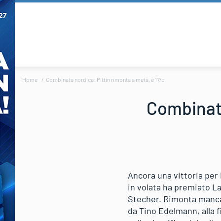
Home
Combinata nordica: Pittin rimonta a metà, è 17/o
Combinata
Ancora una vittoria per
in volata ha premiato L
Stecher. Rimonta mancat
da Tino Edelmann, alla 