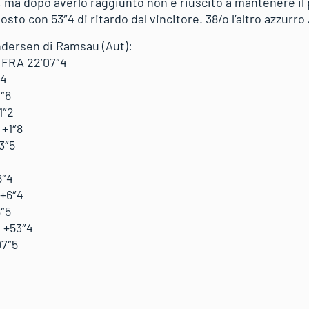
to, ma dopo averlo raggiunto non è riuscito a mantenere i
posto con 53″4 di ritardo dal vincitore. 38/o l’altro azzurr
undersen di Ramsau (Aut):
 FRA 22’07″4
″4
″6
1″2
 +1″8
3″5
6″4
 +6″4
″5
A +53″4
07″5