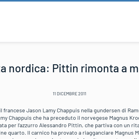
 nordica: Pittin rimonta a me
11 DICEMBRE 2011
 il francese Jason Lamy Chappuis nella gundersen di Ramsa
amy Chappuis che ha preceduto il norvegese Magnus Krog 
a per l’azzurro Alessandro Pittin, che partiva con un rit
fine quarto. Il carnico ha provato a riagganciare Magnus 