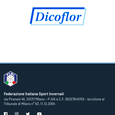
Federazione Italiana Sport Invernali
via Piranesi 46, 20137 Milano – P.IVA e C.F. 05027640159 – Iscrizione al
Tribunale di Milano n° 63, 11.12.2004