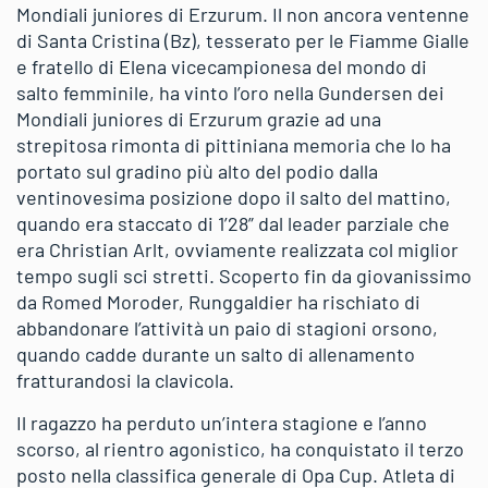
Mondiali juniores di Erzurum. Il non ancora ventenne
di Santa Cristina (Bz), tesserato per le Fiamme Gialle
e fratello di Elena vicecampionesa del mondo di
salto femminile, ha vinto l’oro nella Gundersen dei
Mondiali juniores di Erzurum grazie ad una
strepitosa rimonta di pittiniana memoria che lo ha
portato sul gradino più alto del podio dalla
ventinovesima posizione dopo il salto del mattino,
quando era staccato di 1’28” dal leader parziale che
era Christian Arlt, ovviamente realizzata col miglior
tempo sugli sci stretti. Scoperto fin da giovanissimo
da Romed Moroder, Runggaldier ha rischiato di
abbandonare l’attività un paio di stagioni orsono,
quando cadde durante un salto di allenamento
fratturandosi la clavicola.
Il ragazzo ha perduto un’intera stagione e l’anno
scorso, al rientro agonistico, ha conquistato il terzo
posto nella classifica generale di Opa Cup. Atleta di