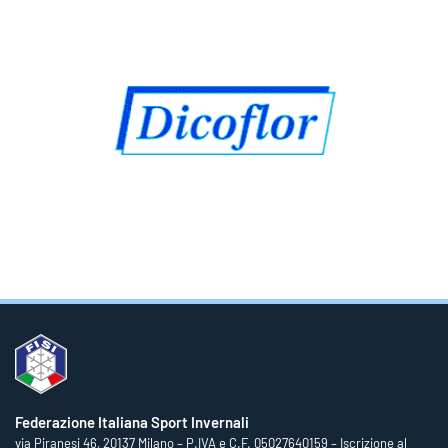
Federazione Italiana Sport Invernali
via Piranesi 46, 20137 Milano – P.IVA e C.F. 05027640159 – Iscrizione al