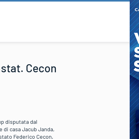
nstat. Cecon
up disputata dal
e di casa Jacub Janda,
è stato Federico Cecon,