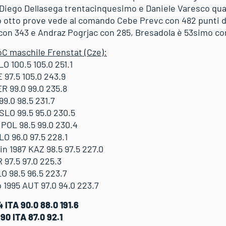
 Diego Dellasega trentacinquesimo e Daniele Varesco qu
o otto prove vede al comando Cebe Prevc con 482 punti d
con 343 e Andraz Pogrjac con 285, Bresadola è 53simo co
oC maschile Frenstat (Cze):
O 100.5 105.0 251.1
97.5 105.0 243.9
R 99.0 99.0 235.8
9.0 98.5 231.7
SLO 99.5 95.0 230.5
POL 98.5 99.0 230.4
LO 96.0 97.5 228.1
 1987 KAZ 98.5 97.5 227.0
97.5 97.0 225.3
O 98.5 96.5 223.7
1995 AUT 97.0 94.0 223.7
ITA 90.0 88.0 191.6
0 ITA 87.0 92.1