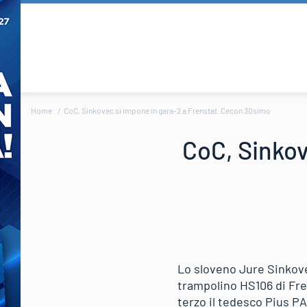
Home
CoC, Sinkovec si impone in gara-2 a Frenstat. Cecon 30simo
CoC, Sinkov
Lo sloveno Jure Sinkove
trampolino HS106 di Fre
terzo il tedesco Pius PA