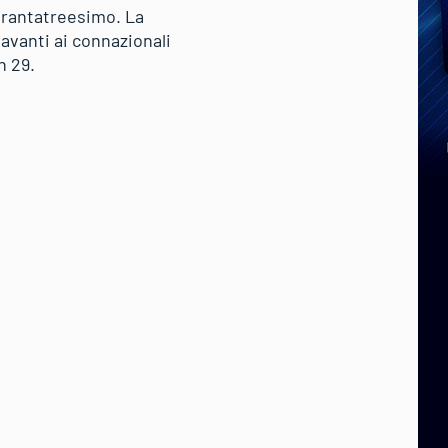
arantatreesimo. La
avanti ai connazionali
n 29.