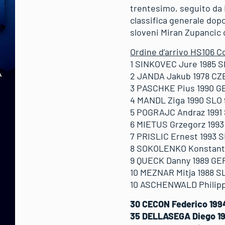
trentesimo, seguito da
classifica generale dop
sloveni Miran Zupancic 
Ordine d’arrivo HS106 C
1 SINKOVEC Jure 1985 SL
2 JANDA Jakub 1978 CZE 
3 PASCHKE Pius 1990 GE
4 MANDL Ziga 1990 SLO 9
5 POGRAJC Andraz 1991 
6 MIETUS Grzegorz 1993 
7 PRISLIC Ernest 1993 S
8 SOKOLENKO Konstantin
9 QUECK Danny 1989 GER 
10 MEZNAR Mitja 1988 SL
10 ASCHENWALD Philipp 
30 CECON Federico 1994 
35 DELLASEGA Diego 199