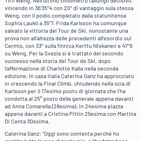
Tiril Weng. Nell’ultimo chilometro l’allungo decisivo,
vincendo in 36’35″4 con 20″ di vantaggio sula stessa
Weng, con il podio completato dalla statunitense
Sophia Laukli a 35”7. Frida Karlsson ha comunque
salvato la vittoria del Tour de Ski, nonostante una
prova non all’altezza delle precedenti all’esordio sul
Cermis, con 33″ sulla finnica Kerttu Niskanen e 47″6
su Weng. Per la Svezia si è trattato del secondo
successo nella storia del Tour de Ski, dopo
l’affermazione di Charlotte Kalla nella seconda
edizione. In casa Italia Caterina Ganz ha approcciato
in crescendo la Final Climb, chiudendo nella scia di
Karlsson per il 17esimo posto di giornata che l’ha
condotta al 25° posto della generale appena davanti
ad Anna Comarella (28esima), in 24esima piazza
appena davanti a Cristina Pittin 25esima con Martina
Di Centa 30esima.
Caterina Ganz: “Oggi sono contenta perché ho
gestito tutta la gara di testa mia, e l’ho fatta bene.