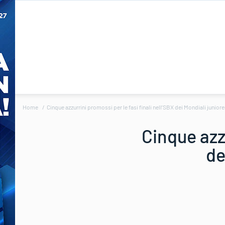
Home
Cinque azzurrini promossi per le fasi finali nell’SBX dei Mondiali junior
Cinque azzu
de