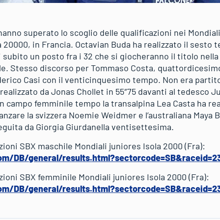
hanno superato lo scoglio delle qualificazioni nei Mondiali
 20000, in Francia. Octavian Buda ha realizzato il sesto 
subito un posto fra i 32 che si giocheranno il titolo nella
rile. Stesso discorso per Tommaso Costa, quattordicesim
erico Casi con il venticinquesimo tempo. Non era partit
 realizzato da Jonas Chollet in 55″75 davanti al tedesco Ju
 In campo femminile tempo la transalpina Lea Casta ha rea
anzare la svizzera Noemie Weidmer e l’australiana Maya 
eguita da Giorgia Giurdanella ventisettesima.
azioni SBX maschile Mondiali juniores Isola 2000 (Fra):
com/DB/general/results.html?sectorcode=SB&raceid=2
azioni SBX femminile Mondiali juniores Isola 2000 (Fra):
com/DB/general/results.html?sectorcode=SB&raceid=2