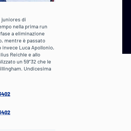
 juniores di
tempo nella prima run
 fase a eliminazione
o, mentre è passato
o invece Luca Apollonio,
lius Reichle e allo
lizzato un 59″32 che le
Billingham. Undicesima
3402
3402