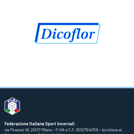
Federazione Italiana Sport Invernali
via Piranesi 46, 20137 Milano – P.IVA e C.F. 05027640159 – Iscrizione al